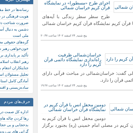
اجرای طرح «مسطورا» در نمایشگاه
قرآن کریم خراسان شمالی
رسانه‌ها در خط مق
طرح سطر سطر زندگی با آیه‌های
هویت فرهنگی در 
ضرورت شناخت دقی
قرآن کریم نمایشگاه قرآن کریم خراسان شمالی
دشمن به دنبال آسی
ملی است
پنج شنبه, ٢۴ اسفند ١۴۰٢ ساعت ٢۰:٣٧
گره‌های حقوقی مع
خون‌خواهی رهبر شه
خراسان‌شمالی ظرفیت
تأکید بر پایداری ب
راه‌اندازی نمایشگاه دائمی قرآن
رهبر انقلاب اسلامی
کریم را دارد
جنایتکاران انتقام ب
لی گفت: خراسان‌شمالی در مباحث قرآنی دارای
تجلیل مسئولان است
می قرآن را دارد.
آمادگی کامل استا
پنج شنبه, ٢۴ اسفند ١۴۰٢ ساعت ١٩:٢٧
ساده‌زیستی و اقتد
حرف‌های مردم
دومین محفل انس با قرآن کریم در
نمایشگاه قرآن خراسان شمالی
اداره کل صمت در
دومین محفل انس با قرآن کریم به
رها کردن چاله ها
ن کریم در مصلی امام خمینی (ره) بجنورد برگزار
بدحجابی و بی حجاب
گرانی های بی روی