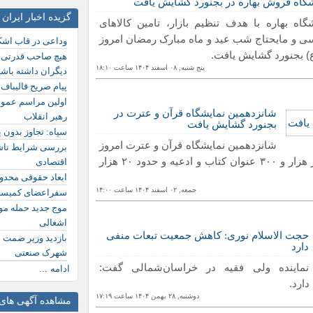
شگاه فروش بهاره در بجنورد گشایش یافت
گزیده اخبار ایران
گاه بهاره با هدف تنظیم بازار، تامین کالاهای
ی و مایحتاج شب عید و ماه مبارک رمضان امروز
وداعی در قاب اش
هیچ صاحب قدرتی ن
پنج شنبه, ۰٨ اسفند ١۴۰۴ ساعت ١٨:١۰
دیگران داشته باش
پیام صریح قالیباف 
شانزدهمین نمایشگاه قرآن و عترت در
رهبر انقلاب
بجنورد گشایش یافت
سپاه: تجاوز بدون 
شانزدهمین نمایشگاه قرآن و عترت امروز
بررسی شرایط ناش
(جمعه) در مصلای امام خمینی(ره) بجنورد با بیش از چهار هزار و ۳۰۰ عنوان کتاب و ادعیه و حدود ۲۰ هزار
اقتصادی
ابعاد حقوقی محدود
جمعه, ۰٢ اسفند ١۴۰۴ ساعت ١۴:۰۰
سفراعضای کمیسیو
موج جدید حمله م
اشغالی
حجت الاسلام نوری: کاهش جمعیت تبعات منفی
بازدید وزیر صمت ا
دارد
شهرک صنعتی
نماینده ولی فقیه در خراسان‌شمالی گفت:
ادامه ...
ارد.
دوشنبه, ٢٨ بهمن ١۴۰۴ ساعت ١٧:١٩
مشاهده آگهی های 