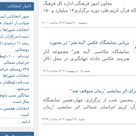
معاون امور فرهنگی اداره کل فرهنگ
اخبار انتخابات
و ارشاد اسلامی خراسان شمالی گفت: پانزدهمین نمایشگاه قرآن کریم طی دوره برگزاری۱۴ میلیارد و ۱۵۰
شور انتخاباتی آیند
صیانت از اعتماد ع
دوشنبه, ٢۰ اسفند ١۴۰٣ ساعت ١١:۰١
انتخابات شوراها د
دست‌اندرکاران باید
برپایی نمایشگاه عکس "آینه هنر" در بجنورد
رشد ۱۱ درصد
روستایی
نمایشگاه عکاسی "آینه هنر" مجموعه آثار
ثبت‌نام
هنرمند عکاس عادله جهانگیری در محل تالار
خراسان شمالی
۷۴۸ روستای خرا
شنبه, ۰٨ ارديبهشت ١۴۰٣ ساعت ۰٩:١٩
انتخابات شوراها
ثبت‌نام داوطلبان 
می‌شود
رای اثر نمایشی "زمان متوقف شد"
 پنجمین شب از برگزاری چهاردهمین نمایشگاه
سال است
آن کریم خراسان شمالی اثر نمایشی "زمان
انتخابات هفتمین د
است
شنبه, ٢۶ اسفند ١۴۰٢ ساعت ١٣:۴۴
ادامه...
مهمترین خبرها