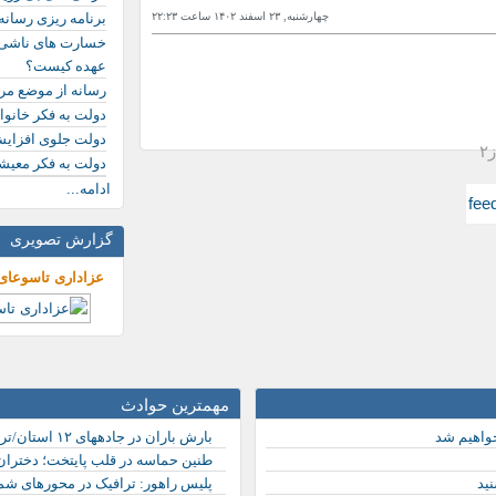
چهارشنبه, ٢٣ اسفند ١۴۰٢ ساعت ٢٢:٢٣
برنامه ریزی رسانه
خسارت های ناشی ا
عهده کیست؟
رسانه از موضع مر
دولت به فکر خانو
دولت جلوی افزایش
دولت به فکر معیش
ادامه...
گزارش تصویری
عزاداری تاسوعای
مهمترین حوادث
خواهیم شد
بارش باران در جادههای ۱۲ استان/تردد در محورهای شمالی روان است
طنین حماسه در قلب پایتخت؛ دختران «
ید
پلیس راهور: ترافیک در محورهای ش