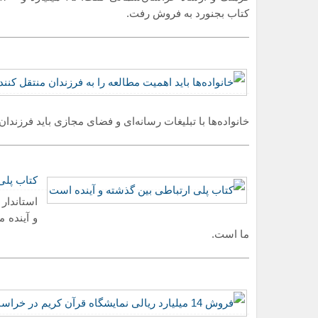
کتاب بجنورد به فروش رفت.
تبعیت از رهبری؛ محور انسجام 
خادمی - مدیرمسئول
وداعی از جنس عا
علی خادمی
خانواده‌ها با تبلیغات رسانه‌ای و فضای مجازی باید فرزندا
کتاب پلی
نگاهی نو به پوشش بانوان ایران
علی خادمی
استاندار
و آینده 
ما است.
بت‌شکن قرن؛ یادگار جاودان تار
مدیر مسئول