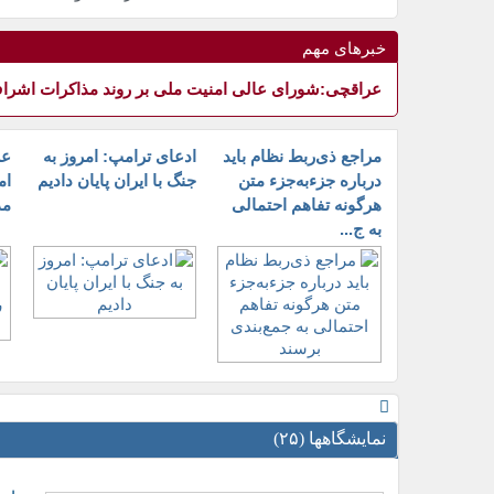
عراقچی:شورای عالی امنیت ملی بر رو
خبرهای مهم
عراقچی:شورای عالی امنیت ملی بر روند مذاکرات اشراف د
مراجع ذی‌ربط نظام باید
ادعای ترامپ: امروز به
عر
درباره جزء‌به‌جزء متن
جنگ با ایران پایان دادیم
ام
هرگونه تفاهم احتمالی
مذ
به ج...
نمایشگاهها (٢۵)