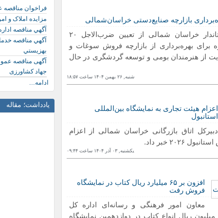
فراخوان مناقصه 
مزایده املاک و ام
ه‌برداری بازارچه صنایع‌دستی خراسان‌شمالی
آگهي مناقصه اداره
استاندار خراسان شمالی از تعیین ضرب‌الاجل ۲۰
آگهي مناقصه خدمات
ه برای بهره‌برداری از بازارچه فروش سوغات و
بهزيستي
یت از هنرمندان بومی و توسعه گردشگری در حال
آگهی مناقصه عمو
جهاد کشاورزی
شنبه, ٢۶ بهمن ١۴۰۴ ساعت ١٨:۵٧
ادامه...
یادداشت؛ مقاله
اعزام هیئت تجاری به نمایشگاه بین‌المللی
استانبول
دبیرکل اتاق بازرگانی خراسان شمالی از اعزام
٢۰٢ خبر داد.
یکشنبه, ۰٣ آذر ١۴۰۴ ساعت ۰٩:۴۴
 خاک
افزون بر ۶۵ میلیارد ریال کتاب در نمایشگاه
فروش رفت
معاون امور فرهنگی و رسانه‌ای اداره کل
رهنگ و ارشاد خراسان‌شمالی گفت: ۶۵ میلیارد و ۸۰۰ میلیون ریال انواع کتاب در دوازدهمین نمایشگاه