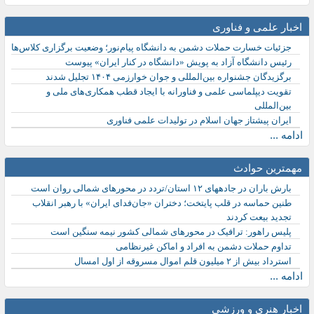
اخبار علمی و فناوری
جزئیات خسارت حملات دشمن به دانشگاه پیام‌نور؛ وضعیت برگزاری کلاس‌ها
رئیس دانشگاه آزاد به پویش «دانشگاه در کنار ایران» پیوست
برگزیدگان جشنواره بین‌المللی و جوان خوارزمی ۱۴۰۴ تجلیل شدند
تقویت دیپلماسی علمی و فناورانه با ایجاد قطب همکاری‌های ملی و
بین‌المللی
ایران پیشتاز جهان اسلام در تولیدات علمی فناوری
ادامه ...
مهمترین حوادث
بارش باران در جادههای ۱۲ استان/تردد در محورهای شمالی روان است
طنین حماسه در قلب پایتخت؛ دختران «جان‌فدای ایران» با رهبر انقلاب
تجدید بیعت کردند
پلیس راهور: ترافیک در محورهای شمالی کشور نیمه سنگین است
تداوم حملات دشمن به افراد و اماکن غیرنظامی
استرداد بیش از ۲ میلیون قلم اموال مسروقه از اول امسال
ادامه ...
اخبار هنری و ورزشی