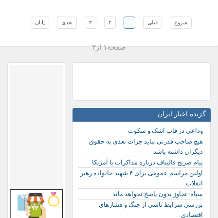
شروع
قبلی
١
٢
٣
بعدی
پایان
صفحه١ از٣
گزیده اخبار ایران
وداعی در قاب اشک و سکوت
هیچ صاحب قدرتی نباید جرات تعدی به حقوق
دیگران داشته باشد
پیام صریح قالیباف درباره مذاکرات با آمریکا
اولین مراسم عمومی برای ۴ شهید خانواده رهبر
انقلاب
سپاه: تجاوز بدون پاسخ نخواهد ماند
بررسی شرایط ناشی از جنگ و فشارهای
اقتصادی