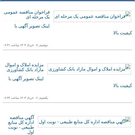
مذاکرات اشراف دارد
عراقچی:شورای عالی امنیت ملی بر روند
فراخوان مناقصه عمومی
مذاکرات اشراف دارد
یک مرحله ای
لینک تصویر آگهی با
کیفیت بالا
دوشنبه, ۰٧ خرداد ١۴۰٣ ساعت ۰۶:٣١
مزایده املاک و اموال
مازاد بانک کشاورزی
لینک تصویر آگهی با
کیفیت بالا
یکشنبه, ۰۶ خرداد ١۴۰٣ ساعت ۰۶:٢۴
آگهي مناقصه
اداره کل منابع
طبیعی - نوبت
اول