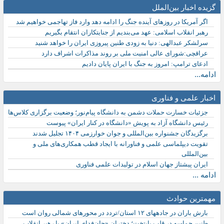
گزیده اخبار بین‌الملل
اگر آمریکا در روزهای آینده جنگ را ادامه دهد وارد فاز تهاجمی خواهیم شد
رهبر انقلاب اسلامی: عهد می‌بندیم از جنایتکاران انتقام بگیریم
سرلشکر عبدالهی: دنیا به زودی طنین پیروزی ایران را خواهد شنید
عراقچی:شورای عالی امنیت ملی بر روند مذاکرات اشراف دارد
ادعای ترامپ: امروز به جنگ با ایران پایان دادیم
ادامه...
اخبار علمی و فناوری
جزئیات خسارت حملات دشمن به دانشگاه پیام‌نور؛ وضعیت برگزاری کلاس‌ها
رئیس دانشگاه آزاد به پویش «دانشگاه در کنار ایران» پیوست
برگزیدگان جشنواره بین‌المللی و جوان خوارزمی ۱۴۰۴ تجلیل شدند
تقویت دیپلماسی علمی و فناورانه با ایجاد قطب همکاری‌های ملی و
بین‌المللی
ایران پیشتاز جهان اسلام در تولیدات علمی فناوری
ادامه ...
مهمترین حوادث
بارش باران در جادههای ۱۲ استان/تردد در محورهای شمالی روان است