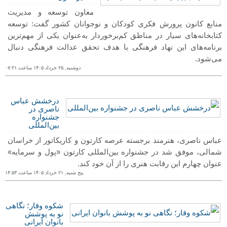
معاون توسعه و مدیریت
منابع کانون پرورش فکری کودکان و نوجوانان کشور گفت: توسعه
کتابخانه‌های سیار در مناطق کم‌برخوردار به‌عنوان یکی از مهم‌ترین
برنامه‌های این نهاد فرهنگی با هدف تحقق عدالت فرهنگی دنبال
می‌شود.
دوشنبه, ٢۵ خرداد ١۴۰۵ ساعت ۰٧:٢١
درخشش عباس
ناصری در
جشنواره
بین‌المللی
عباس ناصری، هنرمند برجسته عرصه کارتون و کاریکاتور از خراسان
شمالی، موفق شد در جشنواره بین‌المللی کارتون «پول و سرمایه»
عنوان چهارم این رقابت هنری را از آن خود کند.
پنج شنبه, ٢١ خرداد ١۴۰۵ ساعت ١۴:۵٣
شکوه وقار؛ نگاهی
نو به پوشش
بانوان ایرانی