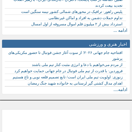
طنین حماسه در قلب پایتخت؛ دختران «جان‌فدای ایران» با رهبر انقلاب
تجدید بیعت کردند
پلیس راهور: ترافیک در محورهای شمالی کشور نیمه سنگین است
تداوم حملات دشمن به افراد و اماکن غیرنظامی
استرداد بیش از ۲ میلیون قلم اموال مسروقه از اول امسال
ادامه ...
اخبار هنری و ورزشی
افتتاحیه جام جهانی ۲۰۲۶؛ از سوت آغاز جشن فوتبال تا حضور مکزیکی‌های
پرشور
از مردم می‌خواهیم با دعا و انرژی مثبت کنار تیم ملی باشند
فروردین: با قدرت از تیم ملی فوتبال در جام جهانی حمایت خواهیم کرد
زنوزی: اولویت تیم ملی ایران است/ تابع تصمیم قلعه نویی و تاج هستیم
اهدای مدال کشتی گیر لرستانی به خانواده شهید جنگ رمضان
ادامه....