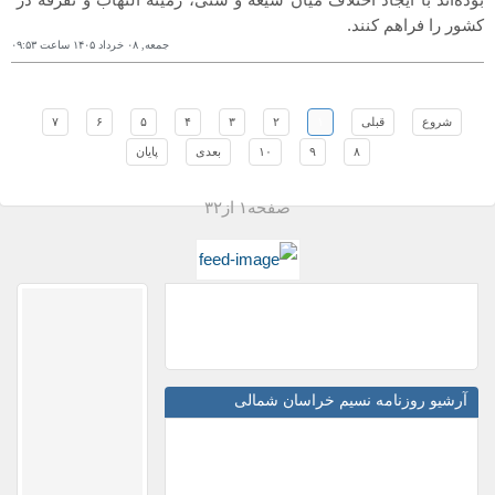
کشور را فراهم کنند.
جمعه, ۰٨ خرداد ١۴۰۵ ساعت ۰٩:۵٣
شروع
قبلی
١
٢
٣
۴
۵
۶
٧
٨
٩
١۰
بعدی
پایان
صفحه١ از٣٢
آرشیو روزنامه نسیم خراسان شمالی