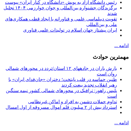
رئیس دانشگاه آزاد به پویش «دانشگاه در کنار ایران» پیوست
برگزیدگان جشنواره بین‌المللی و جوان خوارزمی ۱۴۰۴ تجلیل
شدند
تقویت دیپلماسی علمی و فناورانه با ایجاد قطب همکاری‌های
ملی و بین‌المللی
ایران پیشتاز جهان اسلام در تولیدات علمی فناوری
ادامه ...
مهمترین حوادث
بارش باران در جادههای ۱۲ استان/تردد در محورهای شمالی
روان است
طنین حماسه در قلب پایتخت؛ دختران «جان‌فدای ایران» با
رهبر انقلاب تجدید بیعت کردند
پلیس راهور: ترافیک در محورهای شمالی کشور نیمه سنگین
است
تداوم حملات دشمن به افراد و اماکن غیرنظامی
استرداد بیش از ۲ میلیون قلم اموال مسروقه از اول امسال
ادامه ...