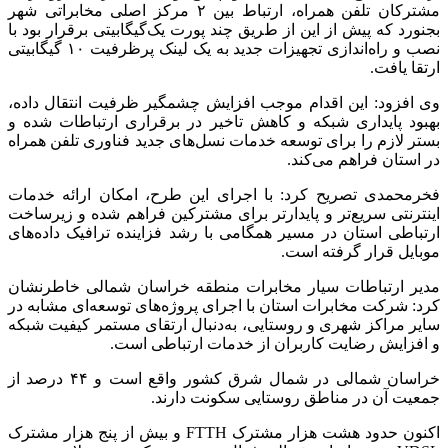
مشترکان تلفن همراه، ارتباط بین ۲ مرکز اصلی مخابراتی شهر
بجنورد که پیش از این از طریق چند پورت یک‌گیگابیتی برقرار بود با
نصب و راه‌اندازی تجهیزات جدید به یک لینک پرظرفیت ۱۰ گیگابیتی
ارتقا یافت.
وی افزود: این اقدام موجب افزایش چشمگیر ظرفیت انتقال داده،
بهبود پایداری شبکه و کاهش تاخیر در برقراری ارتباطات شده و
بستر لازم را برای توسعه خدمات نسل‌های جدید فناوری تلفن همراه
در استان فراهم می‌کند.
فخرمحمدی تصریح کرد: با اجرای این طرح، امکان ارائه خدمات
اینترنتی سریع‌تر و پایدارتر برای مشترکین فراهم شده و زیرساخت
ارتباطی استان در مسیر همگامی با رشد فزاینده ترافیک داده‌های
موبایل قرار گرفته است.
مدیر ارتباطات سیار مخابرات منطقه خراسان شمالی خاطرنشان
کرد: شرکت مخابرات استان با اجرای پروژه‌های توسعه‌ای مشابه در
سایر مراکز شهری و روستایی، به‌دنبال ارتقای مستمر کیفیت شبکه
و افزایش رضایت کاربران از خدمات ارتباطی است.
خراسان شمالی در شمال شرق کشور واقع است و ۴۴ درصد از
جمعیت آن در مناطق روستایی سکونت دارند.
اکنون حدود هشت هزار مشترک FTTH و بیش از پنج هزار مشترک