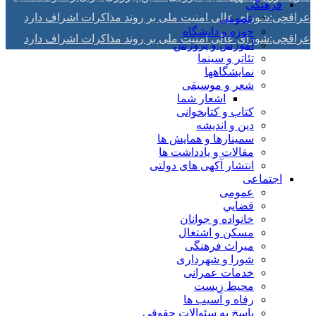
فرهنگی
عراقچی:شورای عالی امنیت ملی بر روند مذاکرات اشراف دارد
عمومی
حوزه و دانشگاه
عراقچی:شورای عالی امنیت ملی بر روند مذاکرات اشراف دارد
آموزش و پرورش
تئاتر و سینما
نمایشگاهها
شعر و موسیقی
اشعار شما
کتاب و کتابخوانی
دین و اندیشه
سمینارها و همایش ها
مقالات و يادداشت ها
انتشار آکهی های دولتی
اجتماعی
عمومی
قضايي
خانواده و جوانان
مسكن و اشتغال
میراث فرهنگی
شورا و شهرداری
خدمات عمرانی
محیط زیست
رفاه و آسیب ها
پاسخ به سئوالات حقوقی