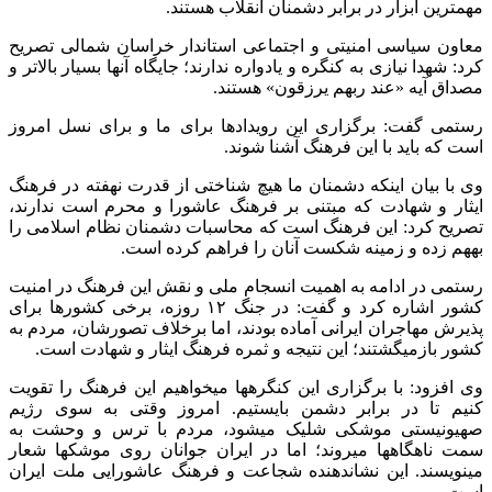
مهمترین ابزار در برابر دشمنان انقلاب هستند.
معاون سیاسی امنیتی و اجتماعی استاندار خراسان شمالی تصریح
کرد: شهدا نیازی به کنگره و یادواره ندارند؛ جایگاه آنها بسیار بالاتر و
مصداق آیه «عند ربهم یرزقون» هستند.
رستمی گفت: برگزاری این رویدادها برای ما و برای نسل امروز
است که باید با این فرهنگ آشنا شوند.
وی با بیان اینکه دشمنان ما هیچ شناختی از قدرت نهفته در فرهنگ
ایثار و شهادت که مبتنی بر فرهنگ عاشورا و محرم است ندارند،
تصریح کرد: این فرهنگ است که محاسبات دشمنان نظام اسلامی را
بههم زده و زمینه شکست آنان را فراهم کرده است.
رستمی در ادامه به اهمیت انسجام ملی و نقش این فرهنگ در امنیت
کشور اشاره کرد و گفت: در جنگ ۱۲ روزه، برخی کشورها برای
پذیرش مهاجران ایرانی آماده بودند، اما برخلاف تصورشان، مردم به
کشور بازمیگشتند؛ این نتیجه و ثمره فرهنگ ایثار و شهادت است.
وی افزود: با برگزاری این کنگرهها میخواهیم این فرهنگ را تقویت
کنیم تا در برابر دشمن بایستیم. امروز وقتی به سوی رژیم
صهیونیستی موشکی شلیک میشود، مردم با ترس و وحشت به
سمت ناهگاهها میروند؛ اما در ایران جوانان روی موشکها شعار
مینویسند. این نشاندهنده شجاعت و فرهنگ عاشورایی ملت ایران
است.