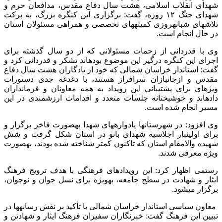
شهدای انقلاب اسلامی، هشت سال دفاع مقدس، مدافعان حرم و
شهدای جنگ ۱۲ روزه، گفت: برگزاری این کنگره بزرگ، به برکت
تلاشهای شبانهروزی کمیتههای تخصصی و همراهی مسئولان استان
در حال انجام است.
وی با قدردانی از زحمات مسئولانی که از دو سال گذشته برای
اجرای این کنگره درگیر این موضوع بودهاند تشکر و قدردانی کرد و
گفت: استاندار خراسان شمالی که خود از یادگاران هشت سال دفاع
مقدس و ازجانبازان سرافراز هستند، با دغدغه جدی دستورات
ویژهای برای پشتیبانی این رویداد به همه معاونان و فرمانداران
دادهاند و خوشبختانه جلسات متعدد و اقدامات ارزشمندی در این
مسیر انجام شده است.
وی افزود: در شهرستانها یادوارههای شهدا بهصورت فاخر برگزار و
برای اولینبار اجلاسیه شهدای بانو در استان شکل گرفت و شش
شهیده والامقام استان که تاکنون کمتر شناخته شده بودند، بهصورت
ویژه معرفی شدند.
رستمی اظهار کرد: این رویدادهای فرهنگی با هدف ترویج فرهنگ
ایثار و شهادت در سطح جامعه، بهویژه برای نسل جوان و نوجوان،
برگزار میشود.
معاون سیاسی استاندار خراسان شمالی با تأکید بر نقش رسانهها در
تبیین این فرهنگ گفت: خبرنگاران سفیران فرهنگ ایثار و شهادتن و