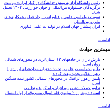
رئیس دانشگاه آزاد به پویش «دانشگاه در کنار ایران» پیوست
برگزیدگان جشنواره بین‌المللی و جوان خوارزمی ۱۴۰۴ تجلیل
شدند
تقویت دیپلماسی علمی و فناورانه با ایجاد قطب همکاری‌های
ملی و بین‌المللی
ایران پیشتاز جهان اسلام در تولیدات علمی فناوری
ادامه ...
مهمترین حوادث
بارش باران در جادههای ۱۲ استان/تردد در محورهای شمالی
روان است
طنین حماسه در قلب پایتخت؛ دختران «جان‌فدای ایران» با
رهبر انقلاب تجدید بیعت کردند
پلیس راهور: ترافیک در محورهای شمالی کشور نیمه سنگین
است
تداوم حملات دشمن به افراد و اماکن غیرنظامی
استرداد بیش از ۲ میلیون قلم اموال مسروقه از اول امسال
ادامه ...