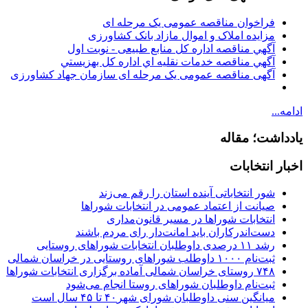
فراخوان مناقصه عمومی یک مرحله ای
مزایده املاک و اموال مازاد بانک کشاورزی
آگهي مناقصه اداره کل منابع طبیعی - نوبت اول
آگهي مناقصه خدمات نقليه اي اداره كل بهزيستي
آگهی مناقصه عمومی یک مرحله ای سازمان جهاد کشاورزی
ادامه...
یادداشت؛ مقاله
اخبار انتخابات
شور انتخاباتی آینده استان را رقم می‌زند
صیانت از اعتماد عمومی در انتخابات شوراها
انتخابات شوراها در مسیر قانون‌مداری
دست‌اندرکاران باید امانت‌دار رای مردم باشند
رشد ۱۱ درصدی داوطلبان انتخابات شوراهای روستایی
ثبت‌نام ۱۰۰۰ داوطلب شوراهای روستایی در خراسان شمالی
۷۴۸ روستای خراسان شمالی آماده برگزاری انتخابات شوراها
ثبت‌نام داوطلبان شوراهای روستا انجام می‌شود
میانگین سنی داوطلبان شورای شهر۴۰ تا ۴۵ سال است