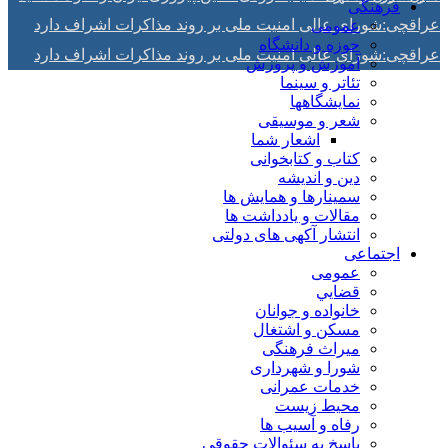
فرهنگی
عراقچی:شورای عالی امنیت ملی بر روند مذاکرات اشراف دارد
عمومی
حوزه و دانشگاه
عراقچی:شورای عالی امنیت ملی بر روند مذاکرات اشراف دارد
آموزش و پرورش
تئاتر و سینما
نمایشگاهها
شعر و موسیقی
اشعار شما
کتاب و کتابخوانی
دین و اندیشه
سمینارها و همایش ها
مقالات و يادداشت ها
انتشار آکهی های دولتی
اجتماعی
عمومی
قضايي
خانواده و جوانان
مسكن و اشتغال
میراث فرهنگی
شورا و شهرداری
خدمات عمرانی
محیط زیست
رفاه و آسیب ها
پاسخ به سئوالات حقوقی