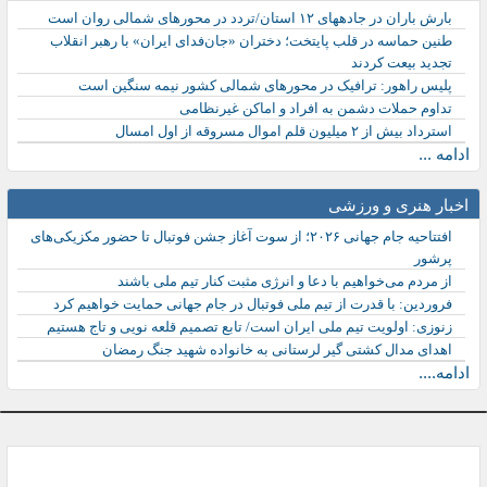
بارش باران در جادههای ۱۲ استان/تردد در محورهای شمالی روان است
طنین حماسه در قلب پایتخت؛ دختران «جان‌فدای ایران» با رهبر انقلاب
تجدید بیعت کردند
پلیس راهور: ترافیک در محورهای شمالی کشور نیمه سنگین است
تداوم حملات دشمن به افراد و اماکن غیرنظامی
استرداد بیش از ۲ میلیون قلم اموال مسروقه از اول امسال
ادامه ...
اخبار هنری و ورزشی
افتتاحیه جام جهانی ۲۰۲۶؛ از سوت آغاز جشن فوتبال تا حضور مکزیکی‌های
پرشور
از مردم می‌خواهیم با دعا و انرژی مثبت کنار تیم ملی باشند
فروردین: با قدرت از تیم ملی فوتبال در جام جهانی حمایت خواهیم کرد
زنوزی: اولویت تیم ملی ایران است/ تابع تصمیم قلعه نویی و تاج هستیم
اهدای مدال کشتی گیر لرستانی به خانواده شهید جنگ رمضان
ادامه....