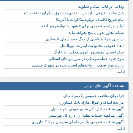
وداعی در قاب اشک و سکوت
هیچ صاحب قدرتی نباید جرات تعدی به حقوق دیگران داشته باشد
پیام صریح قالیباف درباره مذاکرات با آمریکا
اولین مراسم عمومی برای ۴ شهید خانواده رهبر انقلاب
سپاه: تجاوز بدون پاسخ نخواهد ماند
بررسی شرایط ناشی از جنگ و فشارهای اقتصادی
ابعاد حقوقی محدودیت اینترنت بین‌الملل
سفراعضای کمیسیون انرژی مجلس به خارگ
موج جدید حمله موشکی در سرزمین‌های اشغالی
بازدید وزیر صمت از واحدهای آسیب دیده در شهرک صنعتی
ادامه ...
مشاهده آگهی های دولتی
فراخوان مناقصه عمومی یک مرحله ای
مزایده املاک و اموال مازاد بانک کشاورزی
آگهي مناقصه اداره کل منابع طبیعی - نوبت اول
آگهي مناقصه خدمات نقليه اي اداره كل بهزيستي
آگهی مناقصه عمومی یک مرحله ای سازمان جهاد کشاورزی
ادامه...