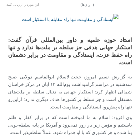
مذاکرات اشراف دارد
عراقچی:شورای عالی امنیت ملی بر روند
این مورد را ارزیابی کنید
(۰ رای‌ها)
مذاکرات اشراف دارد
استاد حوزه علمیه و داور بین‌المللی قرآن گفت:
استکبار جهانی هدفی جز سلطه بر ملت‌ها ندارد و تنها
راه حفظ عزت، ایستادگی و مقاومت در برابر دشمنان
است.
به گزارش نسیم امروز، حجت‌الاسلام ابوالقاسم دولابی صبح
سه‌شنبه در مراسم گرامیداشت یوم‌الله ۱۳ آبان در مرکز خراسان
شمالی اظهار کرد: استکبار جهانی به دنبال سلطه بر ملت‌های
مستقل است و جز تسلط بر کشورها هدف دیگری ندارد؛ ازاین‌رو
تنها راه پیش‌رو، ایستادگی و مقاومت است.
وی افزود: اسلام به ما آموخته است که در برابر کفار و ظلم
بایستیم و مؤمن زیر بار زور نمی‌رود و آمریکا بر پایه سلطه‌جویی
بنا شده و هر کشوری که با او همراه شود، عملاً سلطه‌پذیر است.