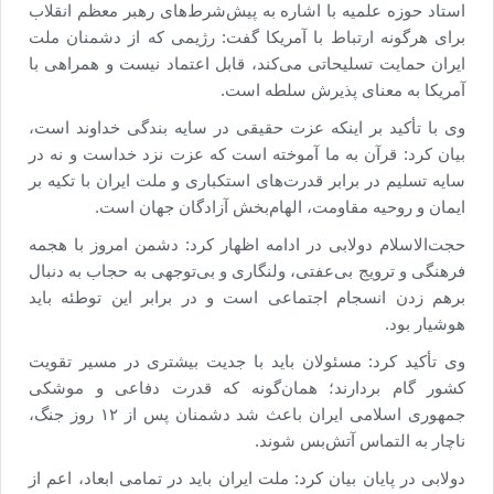
استاد حوزه علمیه با اشاره به پیش‌شرط‌های رهبر معظم انقلاب
برای هرگونه ارتباط با آمریکا گفت: رژیمی که از دشمنان ملت
ایران حمایت تسلیحاتی می‌کند، قابل اعتماد نیست و همراهی با
آمریکا به معنای پذیرش سلطه است.
وی با تأکید بر اینکه عزت حقیقی در سایه بندگی خداوند است،
بیان کرد: قرآن به ما آموخته است که عزت نزد خداست و نه در
سایه تسلیم در برابر قدرت‌های استکباری و ملت ایران با تکیه بر
ایمان و روحیه مقاومت، الهام‌بخش آزادگان جهان است.
حجت‌الاسلام دولابی در ادامه اظهار کرد: دشمن امروز با هجمه
فرهنگی و ترویج بی‌عفتی، ولنگاری و بی‌توجهی به حجاب به دنبال
برهم زدن انسجام اجتماعی است و در برابر این توطئه باید
هوشیار بود.
وی تأکید کرد: مسئولان باید با جدیت بیشتری در مسیر تقویت
کشور گام بردارند؛ همان‌گونه که قدرت دفاعی و موشکی
جمهوری اسلامی ایران باعث شد دشمنان پس از ۱۲ روز جنگ،
ناچار به التماس آتش‌بس شوند.
دولابی در پایان بیان کرد: ملت ایران باید در تمامی ابعاد، اعم از