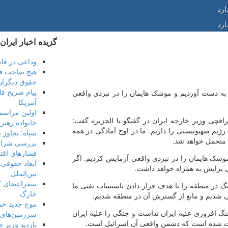
رد
رد
گزیده اخبار ایران
وداعی در ق
هیچ صاحب قد
حقوق دیگران
پیام صریح قا
 به دست آوردیم و موشک هایمان را در نبردی واقعی
آمریکا
قچی وزیر خارجه ایران در گفتگو با الجزیره گفت:
خانواده رهبر 
 رژیم صهیونیستی را داریم. ما در اوج آمادگی در همه
سپاه: تجاوز 
متحمل خواهد شد.
بررسی شرای
فشارهای اقت
وشک هایمان را در نبردی واقعی آزمایش کردیم. اگر
ابعاد حقوقی
ی برایش به همراه خواهد داشت.
بین‌الملل
سفراعضای ک
نگ در منطقه را با هدف قرار دادن تاسیسات نفتی ما
خارگ
ی شدیم و مانع از گسترش آن در منطقه شدیم.
موج جدید حم
گ افروزی علیه ایران نداشت و جنگی را علیه ایران
سرزمین‌های 
ثابت شده است که دشمن واقعی آن اسرائیل است.
بازدید وزیر