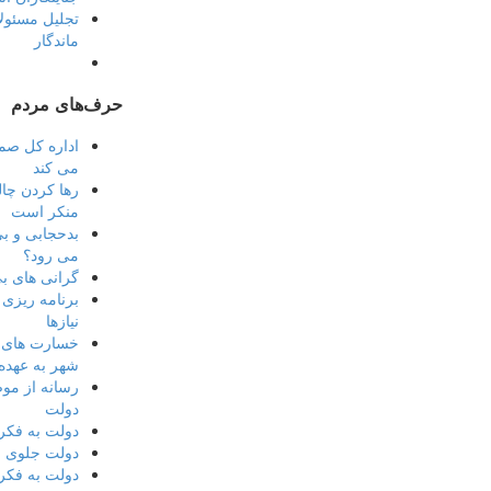
تجلیل مسئول
ماندگار
حرف‌های مردم
اداره کل صم
می کند
رها کردن چا
منکر است
بدحجابی و بی
می رود؟
گرانی های ب
برنامه ریزی
نیازها
خسارت های ن
شهر به عهد
رسانه از مو
دولت
دولت به فکر
دولت جلوی ا
دولت به فکر