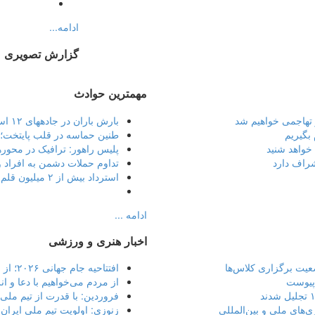
ادامه...
گزارش تصویری
مهمترین حوادث
ز تهاجمی خواهیم شد
بارش باران در جادههای ۱۲ استان/تردد در محورهای شمالی روان است
 بگیریم
طنین حماسه در قلب پایتخت؛ دخ
 خواهد شنید
پلیس راهور: ترافیک در محو
راف دارد
تداوم حملات دشمن به افراد 
استرداد بیش از ۲ میلیون قلم اموال مسروقه از اول امسال
ادامه ...
اخبار هنری و ورزشی
عیت برگزاری کلاس‌ها
افتتاحیه جام جهانی ۲۰۲۶؛ از سوت آغاز جشن فوتبال تا حضور مکزیکی‌های پرشور
 پیوست
از مردم می‌خواهیم با دعا و ا
فروردین: با قدرت از تیم ملی
‌های ملی و بین‌المللی
زنوزی: اولویت تیم ملی ایران 