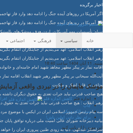
اخبار برگریده
اگر آمریکا در روزهای آینده جنگ را ادامه دهد وارد فاز تهاج
اگر آمریکا در روزهای آینده جنگ را ادامه دهد وارد فاز تهاج
نسیم امروز
سپاه: تأسیسات مهم آمریکا در اردن هدف موشک‌های بالستی
دوران توافقات یک طرفه تمام شد
خانه
سیاسی
فرهنگی
اجتماعی
رهبر انقلاب اسلامی: عهد می‌بندیم از جنایتکاران انتقام بگیریم
رهبر انقلاب اسلامی: عهد می‌بندیم از جنایتکاران انتقام بگیریم
شنبه, 11 آبان 1404 ساعت 18:40
اقامه نماز بر پیکر مطهر مجاهد شهید امام خامنه‌ای و خانواده
.
آیت‌الله سبحانی بر پیکر مطهر رهبر شهید انقلاب اقامه نماز م
موشک هایمان را در نبردی واقعی آزمایش
وداعی در قاب اشک و سکوت
هیچ صاحب قدرتی نباید جرات تعدی به حقوق دیگران داشته ب
اندازه قلم
کاهش اندازه قلم
افزا
رهبر انقلاب : هیچ صاحب قدرتی نباید جرات تعدی به حقوق دی
چاپ
پست الکترونیکی
سه پیام رئیس جمهور اسلامی ایران در ایکس با موضوع مردم،
برای نظر دادن اولین باش!
بیانیه دبیرخانه شورای عالی امنیت ملی درباره توافق پایان جن
این مورد را ارزیابی کنید
سرلشکر عبدالهی: دنیا به زودی طنین پیروزی ایران را خواهد 