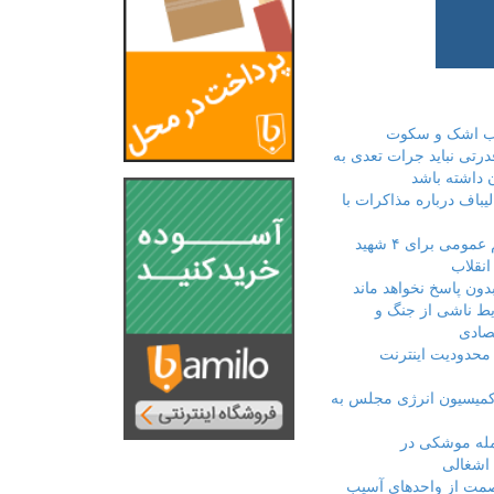
اب اشک و سکوت
رتی نباید جرات تعدی به
 داشته باشد
لیباف درباره مذاکرات با
اولین مراسم عمومی برای ۴ شهید
انقلاب
بدون پاسخ نخواهد ماند
ط ناشی از جنگ و
صادی
 محدودیت اینترنت
میسیون انرژی مجلس به
له موشکی در
اشغالی
 صمت از واحدهای آسیب