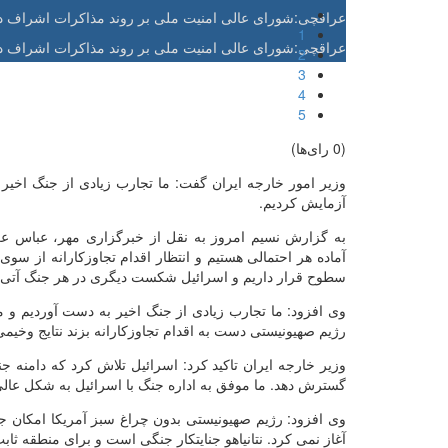
عراقچی:شورای عالی امنیت ملی بر روند مذاکرات اشراف دا
1
عراقچی:شورای عالی امنیت ملی بر روند مذاکرات اشراف دا
2
3
4
5
(0 رای‌ها)
وزیر امور خارجه ایران گفت: ما تجارب زیادی از جنگ اخیر
آزمایش کردیم.
به گزارش نسیم امروز به نقل از خبرگزاری مهر، عباس عرا
آماده هر احتمالی هستیم و انتظار اقدام تجاوزکارانه از سوی
سطوح قرار داریم و اسرائیل شکست دیگری در هر جنگ آتی 
وی افزود: ما تجارب زیادی از جنگ اخیر به دست آوردیم و م
رژیم صهیونیستی دست به اقدام تجاوزکارانه بزند نتایج وخیم
وزیر خارجه ایران تاکید کرد: اسرائیل تلاش کرد که دامنه ج
گسترش دهد. ما موفق به اداره جنگ با اسرائیل به شکل عال
وی افزود: رژیم صهیونیستی بدون چراغ سبز آمریکا امکان جن
آغاز نمی کرد. نتانیاهو جنایتکار جنگی است و برای منطقه 