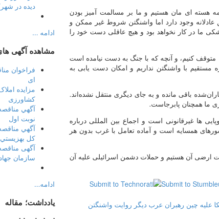
دیده در شهر
امه هسته ای مان هستیم و ما بر مسالمت آمیز بودن
ق عادلانه وجود دارد اما واشنگتن شروط غیر ممکن و
کی ما در کار نخواهد بود و هیچ عاقلی دست خود را
ادامه ...
مشاهده آگهی های
ا متوقف کنیم، و آنچه که با جنگ به دست نیامده است
ه مستقیم با واشنگتن نداریم و امکان دست یابی به
فراخوان منا
ای
مزایده املاک
ران‌شده باقی مانده و به جای دیگری منتقل نشده‌اند.
کشاورزی
ژی ما همچنان پابرجاست.
آگهي مناقصه 
نوبت اول
ایی ها غیرقانونی است و اجماع بین المللی درباره
آگهي مناقصه 
کشورهای همسایه است و آماده تعامل با غرب بدون هر
كل بهزيستي
آگهی مناقصه
یت ارضی آن هستیم و حملات دشمن اسرائیلی علیه آن
سازمان جهاد
ادامه...
یادداشت؛ مقاله
ا علیه چین
رهبران عرب دیگر روایت واشنگتن