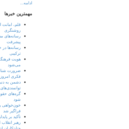
ادامه...
مهمترین خبرها
قلم، امانت 
روشنگری
رسانه‌های مس
پیشرفت
رسانه‌ها در 
ترکیبی
هویت فرهنگ
می‌شود
ضرورت شناخ
فکری امروز
دشمن به دنب
توانمندی‌ها
گره‌های حقوق
شود
خون‌خواهی ره
فراگیر شد
تأکید بر پای
رهبر انقلاب 
جنایتکاران ان