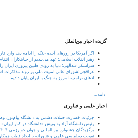
گزیده اخبار بین‌الملل
اگر آمریکا در روزهای آینده جنگ را ادامه دهد وارد فا
رهبر انقلاب اسلامی: عهد می‌بندیم از جنایتکاران انتقام
سرلشکر عبدالهی: دنیا به زودی طنین پیروزی ایران را
عراقچی:شورای عالی امنیت ملی بر روند مذاکرات اش
ادعای ترامپ: امروز به جنگ با ایران پایان دادیم
ادامه...
اخبار علمی و فناوری
جزئیات خسارت حملات دشمن به دانشگاه پیام‌نور؛ وض
رئیس دانشگاه آزاد به پویش «دانشگاه در کنار ایران»
برگزیدگان جشنواره بین‌المللی و جوان خوارزمی ۱۴۰۴ تجلیل شدند
تقویت دیپلماسی علمی و فناورانه با ایجاد قطب همکاری