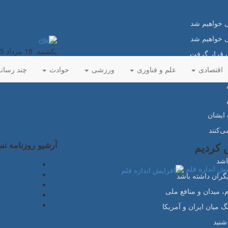
می خواهیم شد
می خواهیم شد
یکشنبه, 18 مرداد 1405 15:21
ک قرار گرفت
اقتصادی
علم و فناوری
ورزشی
حوادث
چند رسان
 ایشان
ی‌کنند
آرشیو روزنامه ن
 کردیم
اشد
یش اندازه قلم
گران داشته باشد
 میدان و منافع ملی
گ میان ایران و آمریکا
شنید