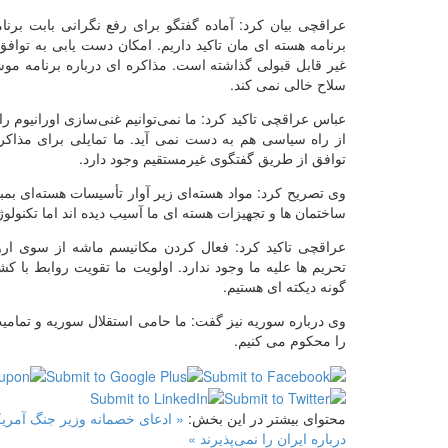
عراقچی بیان کرد: آماده گفتگو برای رفع نگرانی بابت برن
برنامه هسته ای مان تاکید داریم. امکان دست یابی به تواف
غیر قابل قبولی گذاشته است. مذاکره ای درباره برنامه موش
سلاح خالی نمی کند.
عباس عراقچی تاکید کرد: ما نمی‌توانیم غنی‌سازی اورانیوم ر
از راه سیاسی هم به دست نمی آید. ما تمایلی برای مذاکر
توافق از طریق گفتگوی غیرمستقیم وجود دارد.
وی تصریح کرد: مواد هسته‌ای زیر آوار تأسیسات هسته‌ای بمبا
ساختمان ها و تجهیزات هسته ای ما آسیب دیده اند اما تکنولو
عراقچی تاکید کرد: فعال کردن مکانیسم ماشه از سوی اروپ
تحریم ها علیه ما وجود ندارد. اولویت ما تقویت روابط با 
گونه دیکته ای هستیم.
وی درباره سوریه نیز گفت: ما حامی استقلال سوریه و تمام
را محکوم می کنیم.
محتوای بیشتر در این بخش:
« ادعای خصمانه وزیر جنگ آمریک
درباره ایران را نمی‌پذیرند »