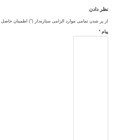
نظر دادن
از پر شدن تمامی موارد الزامی ستاره‌دار (*) اطمینان حاصل کنید. کد HTML م
پیام *