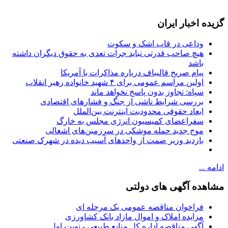
گزیده اخبار ایران
وداعی در قاب اشک و سکوت
هیچ صاحب قدرتی نباید جرات تعدی به حقوق دیگران داشته
باشد
پیام صریح قالیباف درباره مذاکرات با آمریکا
اولین مراسم عمومی برای ۴ شهید خانواده رهبر انقلاب
سپاه: تجاوز بدون پاسخ نخواهد ماند
بررسی شرایط ناشی از جنگ و فشارهای اقتصادی
ابعاد حقوقی محدودیت اینترنت بین‌الملل
سفراعضای کمیسیون انرژی مجلس به خارگ
موج جدید حمله موشکی در سرزمین‌های اشغالی
بازدید وزیر صمت از واحدهای آسیب دیده در شهرک صنعتی
ادامه ...
مشاهده آگهی های دولتی
فراخوان مناقصه عمومی یک مرحله ای
مزایده املاک و اموال مازاد بانک کشاورزی
آگهي مناقصه اداره کل منابع طبیعی - نوبت اول