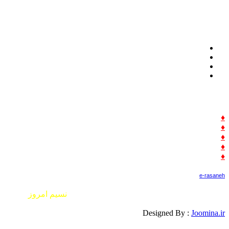
♦
ارسال خبر
♦
حرف مردم
♦
درخواست همکاری
♦
ارسال آگهی
♦
تعرفه آگهی
e-rasaneh
کلیه حقوق این سایت متعلق به پایگاه خبری تحلیلی نسیم امروز
بوده و استفاده از مطالب آن با ذکر ذکر منبع «
نسیم امروز
» آزاد
است
Designed By :
Joomina.ir