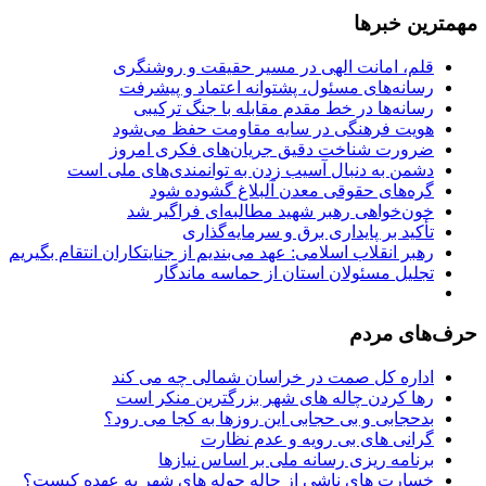
مهمترین خبرها
قلم، امانت الهی در مسیر حقیقت و روشنگری
رسانه‌های مسئول، پشتوانه اعتماد و پیشرفت
رسانه‌ها در خط مقدم مقابله با جنگ ترکیبی
هویت فرهنگی در سایه مقاومت حفظ می‌شود
ضرورت شناخت دقیق جریان‌های فکری امروز
دشمن به دنبال آسیب زدن به توانمندی‌های ملی است
گره‌های حقوقی معدن آلبلاغ گشوده شود
خون‌خواهی رهبر شهید مطالبه‌ای فراگیر شد
تأکید بر پایداری برق و سرمایه‌گذاری
رهبر انقلاب اسلامی: عهد می‌بندیم از جنایتکاران انتقام بگیریم
تجلیل مسئولان استان از حماسه ماندگار
حرف‌های مردم
اداره کل صمت در خراسان شمالی چه می کند
رها کردن چاله های شهر بزرگترین منکر است
بدحجابی و بی حجابی این روزها به کجا می رود؟
گرانی های بی رویه و عدم نظارت
برنامه ریزی رسانه ملی بر اساس نیازها
خسارت های ناشی از چاله چوله های شهر به عهده کیست؟