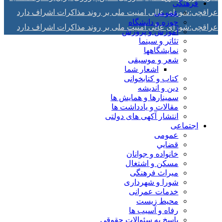
فرهنگی
عراقچی:شورای عالی امنیت ملی بر روند مذاکرات اشراف دارد
عمومی
حوزه و دانشگاه
عراقچی:شورای عالی امنیت ملی بر روند مذاکرات اشراف دارد
آموزش و پرورش
تئاتر و سینما
نمایشگاهها
شعر و موسیقی
اشعار شما
کتاب و کتابخوانی
دین و اندیشه
سمینارها و همایش ها
مقالات و يادداشت ها
انتشار آکهی های دولتی
اجتماعی
عمومی
قضايي
خانواده و جوانان
مسكن و اشتغال
میراث فرهنگی
شورا و شهرداری
خدمات عمرانی
محیط زیست
رفاه و آسیب ها
پاسخ به سئوالات حقوقی