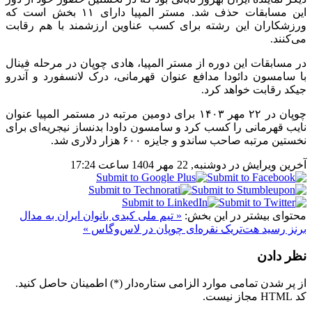
این مسابقات حذف شد. مستر المپیا دارای ۱۱ بخش است که
ورزشکاران این رشته برای کسب عناوین ارزشمند با هم رقابت
می‌کنند.
در مسابقات این دوره از مستر المپیا، هادی چوپان در مرحله فینال
با سامسون دائودا مدافع عنوان قهرمانی، درک لانسفورد و آندرو
جیکد رقابت خواهد کرد.
چوپان در ۲۲ مهر ۱۴۰۳ برای دومین مرتبه در مستمر المپیا عنوان
نایب قهرمانی را کسب کرد و سامسون داودا بدنساز نیجریه‌ای برای
نخستین مرتبه صاحب ساندو و جایزه ۶۰۰ هزار دلاری شد.
آخرین ویرایش در دوشنبه, 22 مهر 1404 ساعت 17:24
محتوای بیشتر در این بخش:
« تیم ملی کبدی بانوان ایران به مدال
برنز رسید
هت‌تریک نقره‌ای چوپان در لاس‌وگاس »
نظر دادن
از پر شدن تمامی موارد الزامی ستاره‌دار (*) اطمینان حاصل کنید.
کد HTML مجاز نیست.