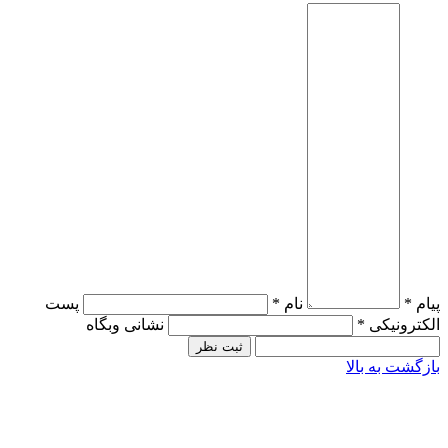
پیام *
نام *
پست
الکترونیکی *
نشانی وبگاه
بازگشت به بالا