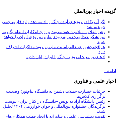
گزیده اخبار بین‌الملل
اگر آمریکا در روزهای آینده جنگ را ادامه دهد وارد فاز تهاجمی
خواهیم شد
رهبر انقلاب اسلامی: عهد می‌بندیم از جنایتکاران انتقام بگیریم
سرلشکر عبدالهی: دنیا به زودی طنین پیروزی ایران را خواهد
شنید
عراقچی:شورای عالی امنیت ملی بر روند مذاکرات اشراف
دارد
ادعای ترامپ: امروز به جنگ با ایران پایان دادیم
ادامه...
اخبار علمی و فناوری
جزئیات خسارت حملات دشمن به دانشگاه پیام‌نور؛ وضعیت
برگزاری کلاس‌ها
رئیس دانشگاه آزاد به پویش «دانشگاه در کنار ایران» پیوست
برگزیدگان جشنواره بین‌المللی و جوان خوارزمی ۱۴۰۴ تجلیل
شدند
تقویت دیپلماسی علمی و فناورانه با ایجاد قطب همکاری‌های