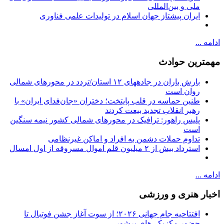
ملی و بین‌المللی
ایران پیشتاز جهان اسلام در تولیدات علمی فناوری
ادامه ...
مهمترین حوادث
بارش باران در جادههای ۱۲ استان/تردد در محورهای شمالی
روان است
طنین حماسه در قلب پایتخت؛ دختران «جان‌فدای ایران» با
رهبر انقلاب تجدید بیعت کردند
پلیس راهور: ترافیک در محورهای شمالی کشور نیمه سنگین
است
تداوم حملات دشمن به افراد و اماکن غیرنظامی
استرداد بیش از ۲ میلیون قلم اموال مسروقه از اول امسال
ادامه ...
اخبار هنری و ورزشی
افتتاحیه جام جهانی ۲۰۲۶؛ از سوت آغاز جشن فوتبال تا
حضور مکزیکی‌های پرشور