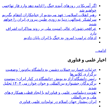
اگر آمریکا در روزهای آینده جنگ را ادامه دهد وارد فاز تهاجمی
خواهیم شد
رهبر انقلاب اسلامی: عهد می‌بندیم از جنایتکاران انتقام بگیریم
سرلشکر عبدالهی: دنیا به زودی طنین پیروزی ایران را خواهد
شنید
عراقچی:شورای عالی امنیت ملی بر روند مذاکرات اشراف
دارد
ادعای ترامپ: امروز به جنگ با ایران پایان دادیم
ادامه...
اخبار علمی و فناوری
جزئیات خسارت حملات دشمن به دانشگاه پیام‌نور؛ وضعیت
برگزاری کلاس‌ها
رئیس دانشگاه آزاد به پویش «دانشگاه در کنار ایران» پیوست
برگزیدگان جشنواره بین‌المللی و جوان خوارزمی ۱۴۰۴ تجلیل
شدند
تقویت دیپلماسی علمی و فناورانه با ایجاد قطب همکاری‌های
ملی و بین‌المللی
ایران پیشتاز جهان اسلام در تولیدات علمی فناوری