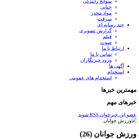
سوانح رانندگی
جنایی
مواد مخدر
سرقت
چند رسانه ای
گزارش تصویری
فیلم
صوت
ارتباط با ما
تماس با ما
ورود خبرنگاران
آگهی ها
استخدام
استخدام های عمومی
مهمترین خبرها
خبرهای مهم
عضو این خبرخوان RSS شوید
ورزش جوانان (26)