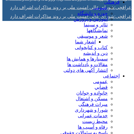
فرهنگی
عراقچی:شورای عالی امنیت ملی بر روند مذاکرات اشراف دارد
عمومی
حوزه و دانشگاه
عراقچی:شورای عالی امنیت ملی بر روند مذاکرات اشراف دارد
آموزش و پرورش
تئاتر و سینما
نمایشگاهها
شعر و موسیقی
اشعار شما
کتاب و کتابخوانی
دین و اندیشه
سمینارها و همایش ها
مقالات و يادداشت ها
انتشار آکهی های دولتی
اجتماعی
عمومی
قضايي
خانواده و جوانان
مسكن و اشتغال
میراث فرهنگی
شورا و شهرداری
خدمات عمرانی
محیط زیست
رفاه و آسیب ها
پاسخ به سئوالات حقوقی