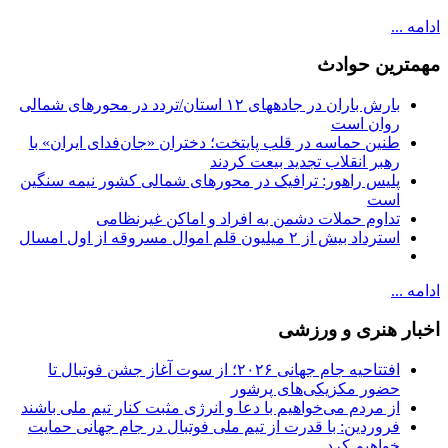
ادامه ...
مهمترین حوادث
بارش باران در جادههای ۱۲ استان/تردد در محورهای شمالی
روان است
طنین حماسه در قلب پایتخت؛ دختران «جان‌فدای ایران» با
رهبر انقلاب تجدید بیعت کردند
پلیس راهور: ترافیک در محورهای شمالی کشور نیمه سنگین
است
تداوم حملات دشمن به افراد و اماکن غیرنظامی
استرداد بیش از ۲ میلیون قلم اموال مسروقه از اول امسال
ادامه ...
اخبار هنری و ورزشی
افتتاحیه جام جهانی ۲۰۲۶؛ از سوت آغاز جشن فوتبال تا
حضور مکزیکی‌های پرشور
از مردم می‌خواهیم با دعا و انرژی مثبت کنار تیم ملی باشند
فروردین: با قدرت از تیم ملی فوتبال در جام جهانی حمایت
خواهیم کرد