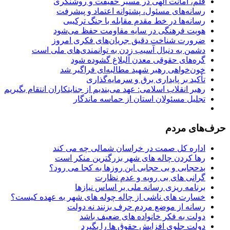
قلم، امانت الهی در مسیر حقیقت و روشنگری
رسانه‌های مسئول، پشتوانه اعتماد و پیشرفت
رسانه‌ها در خط مقدم مقابله با جنگ ترکیبی
هویت فرهنگی در سایه مقاومت حفظ می‌شود
ضرورت شناخت دقیق جریان‌های فکری امروز
دشمن به دنبال آسیب زدن به توانمندی‌های ملی است
گره‌های حقوقی معدن آلبلاغ گشوده شود
خون‌خواهی رهبر شهید مطالبه‌ای فراگیر شد
تأکید بر پایداری برق و سرمایه‌گذاری
رهبر انقلاب اسلامی: عهد می‌بندیم از جنایتکاران انتقام بگیریم
تجلیل مسئولان استان از حماسه ماندگار
حرف‌های مردم
اداره کل صمت در خراسان شمالی چه می کند
رها کردن چاله های شهر بزرگترین منکر است
بدحجابی و بی حجابی این روزها به کجا می رود؟
گرانی های بی رویه و عدم نظارت
برنامه ریزی رسانه ملی بر اساس نیازها
خسارت های ناشی از چاله چوله های شهر به عهده کیست؟
رسانه از موضع مردم حرف بزنند نه دولت
دولت به فکر خانواده های ضعیف باشد
دولت جلوی افزایش حقوق ها را بگیرد