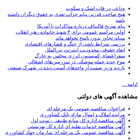
وداعی در قاب اشک و سکوت
هیچ صاحب قدرتی نباید جرات تعدی به حقوق دیگران داشته
باشد
پیام صریح قالیباف درباره مذاکرات با آمریکا
اولین مراسم عمومی برای ۴ شهید خانواده رهبر انقلاب
سپاه: تجاوز بدون پاسخ نخواهد ماند
بررسی شرایط ناشی از جنگ و فشارهای اقتصادی
ابعاد حقوقی محدودیت اینترنت بین‌الملل
سفراعضای کمیسیون انرژی مجلس به خارگ
موج جدید حمله موشکی در سرزمین‌های اشغالی
بازدید وزیر صمت از واحدهای آسیب دیده در شهرک صنعتی
ادامه ...
مشاهده آگهی های دولتی
فراخوان مناقصه عمومی یک مرحله ای
مزایده املاک و اموال مازاد بانک کشاورزی
آگهي مناقصه اداره کل منابع طبیعی - نوبت اول
آگهي مناقصه خدمات نقليه اي اداره كل بهزيستي
آگهی مناقصه عمومی یک مرحله ای سازمان جهاد کشاورزی