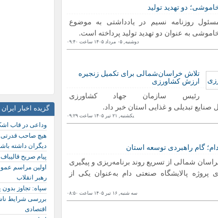
موشی؛ دو تهدید تولید
ند مذاکرات اشراف دارد
سئول روزنامه نسیم در یادداشتی به موضوع
وشی به عنوان دو تهدید تولید پرداخته است.
دوشنبه, ۰۵ مرداد ١۴۰۵ ساعت ۰٩:۴۰
تلاش خراسان‌شمالی برای تکمیل زنجیره
ارزش کشاورزی
رئیس سازمان جهاد کشاورزی
گزیده اخبار ایران
یکشنبه, ٢١ تیر ١۴۰۵ ساعت ۰٩:٢٩
وداعی در قاب اش
هیچ صاحب قدرتی ن
دیگران داشته باش
دام؛ گام راهبردی توسعه استان
پیام صریح قالیباف 
راسان شمالی از تسریع روند برنامه‌ریزی و پیگیری
ی پروژه پالایشگاه صنعتی دام به‌عنوان یکی از
رهبر انقلاب
سپاه: تجاوز بدون 
سه شنبه, ١۶ تیر ١۴۰۵ ساعت ۰٨:۵۰
بررسی شرایط ناش
اقتصادی