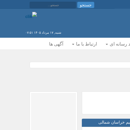
جستجو...
جستجو
شنبه, ١٧ مرداد ١۴۰۵ ۰٧:۵١
 رسانه ای
ارتباط با ما
آگهی ها
سیم خراسان شمالی