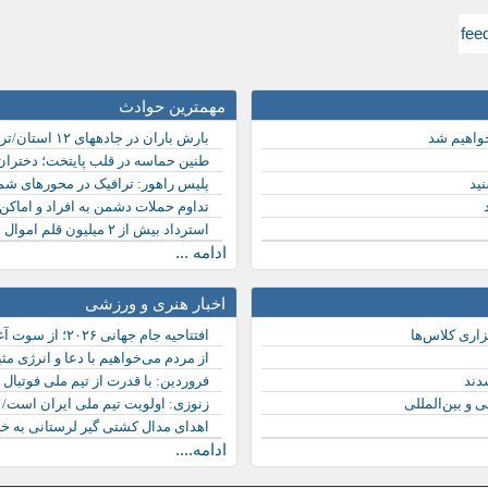
مهمترین حوادث
خواهیم شد
بارش باران در جادههای ۱۲ استان/تردد در محورهای شمالی روان است
طنین حماسه در قلب پایتخت؛ دختران «
ید
پلیس راهور: ترافیک در محورهای ش
تداوم حملات دشمن به افراد و اماکن
استرداد بیش از ۲ میلیون قلم اموال مسروقه از اول امسال
ادامه ...
اخبار هنری و ورزشی
اری کلاس‌ها
افتتاحیه جام جهانی ۲۰۲۶؛ از سوت آغاز جشن فوتبال تا حضور مکزیکی‌های پرشور
از مردم می‌خواهیم با دعا و انرژی مث
فروردین: با قدرت از تیم ملی فوتبال
 و بین‌المللی
زنوزی: اولویت تیم ملی ایران است/ ت
اهدای مدال کشتی گیر لرستانی به خ
ادامه....