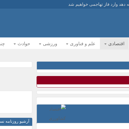
مه دهد وارد فاز تهاجمی خواهیم شد
مه دهد وارد فاز تهاجمی خواهیم شد
هدف موشک‌های بالستیک قرار گرفت
ایتکاران انتقام بگیریم
اقتصادی
علم و فناوری
ورزشی
حوادث
چند
ایتکاران انتقام بگیریم
ام خامنه‌ای و خانواده ایشان
د انقلاب اقامه نماز می‌کنند
حقوق دیگران داشته باشد
جرات تعدی به حقوق دیگران داشته باشد
 ایکس با موضوع مردم، میدان و منافع ملی
درباره توافق پایان جنگ میان ایران و آمریکا
یروزی ایران را خواهد شنید
آرشیو روزنامه ن
ند مذاکرات اشراف دارد