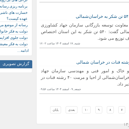
برنامه ریزی رسانه
خسارت های ناشی ا
عهده کیست؟
اونت توسعه بازرگانی سازمان جهاد کشاورزی
رسانه از موضع مر
خراسان‌شمالی گفت: ۵۴۰ تن شکر به این استان اختصاص
دولت به فکر خانو
دولت جلوی افزایش
ف توزیع می شود.
شنبه, ١٧ اسفند ١۴۰۴ ساعت ١۶:۰٢
دولت به فکر معیش
ادامه...
گزارش تصویری
و خاک و امور فنی و مهندسی سازمان جهاد
کشاورزی خراسان‌شمالی از احیا و مرمت ۴۰ رشته قنات در
جمعه, ۰٩ اسفند ١۴۰۴ ساعت ۰٩:۵۶
٧
٨
٩
١۰
بعدی
پایان