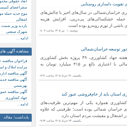
ابعاد حقوقی محدود
ی تقویت دامداری روستایی
سفراعضای کمیسیو
ی خراسان‌شمالی در سال‌های اخیر با چالش‌های
موج جدید حمله م
جمله خشکسالی‌های پی‌درپی، افزایش هزینه
اشغالی
 ناشی از تورم روبه‌رو بوده است.
بازدید وزیر صمت ا
دوشنبه, ۰١ تیر ١۴۰۵ ساعت ۰٨:۰٧
شهرک صنعتی
ادامه ...
ور توسعه خراسان‌شمالی
مشاهده آگهی های 
همزمان با هفته جهاد کشاورزی، ۴۹ پروژه بخش کشاورزی
فراخوان مناقصه 
خراسان شمالی با اعتباری بالغ بر ۳۱۵ میلیارد تومان به
مزایده املاک و ام
آگهي مناقصه اداره
یکشنبه, ٣١ خرداد ١۴۰۵ ساعت ۰٧:۴١
آگهي مناقصه خدمات
بهزيستي
آگهی مناقصه عمو
 استان باید از خام‌فروشی عبور کند
جهاد کشاورزی
اورزی همواره یکی از مهم‌ترین ظرفیت‌های
ادامه...
ی خراسان شمالی بوده است؛ ظرفیتی که علاوه
ر اشتغال و معیشت مردم استان دارد.
یادداشت؛ مقاله
یکشنبه, ٢۴ خرداد ١۴۰۵ ساعت ۰٩:٢۴