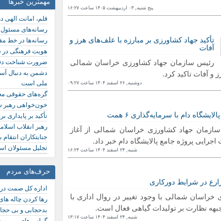
مهمترین خبرها
پنج شنبه, ۰٣ ارديبهشت ١۴۰۵ ساعت ١۶:٢٧
قلم، امانت الهی 
رسانه‌های مسئول،
تأکید جهاد کشاورزی بر مبارزه با علف‌های هرز و
رسانه‌ها در خط مق
آفات
هویت فرهنگی در 
رئیس سازمان جهاد کشاورزی خراسان شمالی
ضرورت شناخت دقی
دشمن به دنبال آسی
و آفات تاکید کرد.
ملی است
دوشنبه, ٢۶ اسفند ١۴۰۴ ساعت ۰٩:٢٧
گره‌های حقوقی مع
خون‌خواهی رهبر شه
لایشگاه دام با سرمایه‌گذاری ۶ همت
تأکید بر پایداری ب
رهبر انقلاب اسلامی
ازمان جهاد کشاورزی خراسان شمالی از آغاز
جنایتکاران انتقام ب
اجرایی پروژه جامع پالایشگاه دام خبر داد.
تجلیل مسئولان است
شنبه, ٢۴ اسفند ١۴۰۴ ساعت ١۶:٢۴
حرف‌های مردم
ارع در شرایط دورکاری
اداره کل صمت در
خراسان شمالی با وجود تغییر در روال اداری با
رها کردن چاله ها
جبهه نظارت بر تولیدات گیاهی فعال است.
بدحجابی و بی حجاب
شنبه, ٢۴ اسفند ١۴۰۴ ساعت ١٣:١٧
گرانی های بی روی