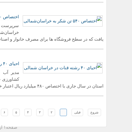
اختصاص ۵۴۰ تن شکر به خراسان‌شمالی
سرپرست مع
یافت که در سطح فروشگاه ها برای مصرف خانوار و اصنا
احیای ۴۰ رشته قنات در خراسان شمالی
مدیر آب 
استان در سال جاری با اختصاص ۴۸۰ میلیارد ریال اعتبار خبر داد.
شروع
قبلی
١
٢
٣
۴
۵
۶
صفحه١ از١٣