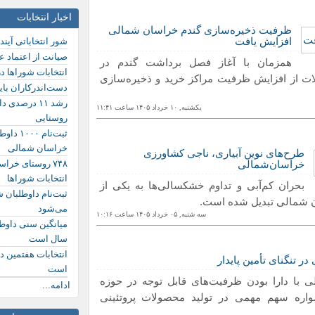
اخبار انتخابات
ظرفیت ذخیره‌سازی گندم خراسان شمالی
افزایش یافت
شور انتخاباتی آیند
صیانت از اعتماد ع
همزمان با آغاز فصل برداشت گندم در
انتخابات شوراها د
ت از افزایش ظرفیت مراکز خرید و ذخیره‌سازی
دست‌اندرکاران باید
رشد ۱۱ درصد
یکشنبه, ١۰ خرداد ١۴۰۵ ساعت ١١:۴١
روستایی
ثبت‌نام
خراسان شمالی
طرح‌های نوین آبیاری، ناجی کشاورزی
۷۴۸ روستای خرا
خراسان‌شمالی
انتخابات شوراها
بحران کم‌آبی و تداوم خشکسالی‌ها به یکی از
ثبت‌نام داوطلبان 
ن شمالی تبدیل شده است.
می‌شود
سه شنبه, ۰۵ خرداد ١۴۰۵ ساعت ١۰:١۶
سال است
انتخابات هفتمین د
در تنگنای تأمین پایدار
است
 با دارا بودن ظرفیت‌های قابل توجه در حوزه
ادامه...
واره سهم مهمی در تولید محصولات پروتئینی