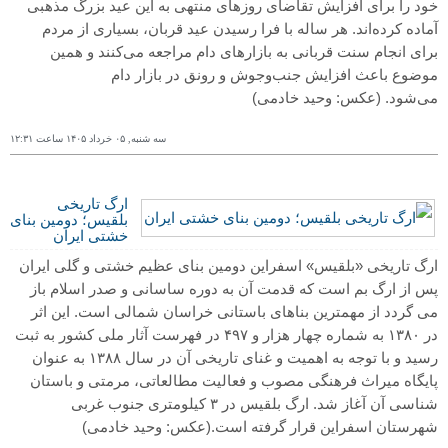
خود را برای افزایش تقاضای روزهای منتهی به این عید بزرگ مذهبی
آماده کرده‌اند. هر ساله با فرا رسیدن عید قربان، بسیاری از مردم
برای انجام سنت قربانی به بازارهای دام مراجعه می‌کنند و همین
موضوع باعث افزایش جنب‌وجوش و رونق در بازار دام
می‌شود.
(عکس: وحید خادمی)
سه شنبه, ۰۵ خرداد ١۴۰۵ ساعت ١٢:٣١
ارگ تاریخی
بلقیس؛ دومین بنای
خشتی ایران
ارگ تاریخی «بلقیس» اسفراین دومین بنای عظیم خشتی و گلی ایران
پس از ارگ بم است که قدمت آن به دوره ساسانی و صدر اسلام باز
می گردد از مهمترین بناهای باستانی خراسان شمالی است. این اثر
در ۱۳۸۰ به شماره چهار هزار و ۴۹۷ در فهرست آثار ملی کشور به ثبت
رسید و با توجه به اهمیت و غنای تاریخی آن در سال ۱۳۸۸ به عنوان
پایگاه میراث فرهنگی مصوب و فعالیت مطالعاتی، مرمتی و باستان
شناسی آن آغاز شد. ارگ بلقیس در ۳ کیلومتری جنوب غربی
شهرستان اسفراین قرار گرفته است.
(عکس: وحید خادمی)