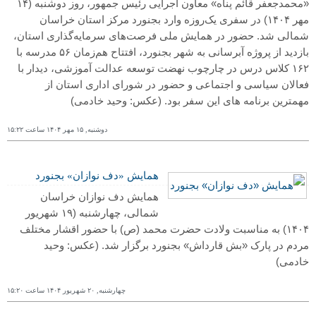
«محمدجعفر قائم ‌پناه» معاون اجرایی رئیس‌ جمهور، روز دوشنبه (۱۴
مهر ۱۴۰۴) در سفری یک‌روزه وارد بجنورد مرکز استان خراسان
شمالی شد. حضور در همایش ملی فرصت‌های سرمایه‌گذاری استان،
بازدید از پروژه آبرسانی به شهر بجنورد، افتتاح هم‌زمان ۵۶ مدرسه با
۱۶۲ کلاس درس در چارچوب نهضت توسعه عدالت آموزشی، دیدار با
فعالان سیاسی و اجتماعی و حضور در شورای اداری استان از
مهمترین برنامه های این سفر بود.
(عکس: وحید خادمی)
دوشنبه, ١۵ مهر ١۴۰۴ ساعت ١۵:٢٢
همایش «دف نوازان» بجنورد
همایش دف نوازان خراسان
شمالی، چهارشنبه (۱۹ شهریور
۱۴۰۴) به مناسبت ولادت حضرت محمد (ص) با حضور اقشار مختلف
مردم در پارک «بش قارداش» بجنورد برگزار شد.
(عکس: وحید
خادمی)
چهارشنبه, ٢۰ شهریور ١۴۰۴ ساعت ١۵:٢۰