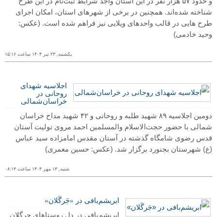
و حدود ۵۷ هزار نفر در این استان واجد شرایط ثبت‌نام در این طرح
شناخته شده‌اند. همچنین در برخی از شهرهای استان، امکان اجرای
طرح هایی در قالب واحدهای ویلایی نیز فراهم شده است.
(عکس:
وحید خادمی)
یکشنبه, ٢٣ تیر ١۴۰۴ ساعت ١۵:١۶
اجلاسیه شهدای
روحانی در
خراسان‌شمالی
دومین اجلاسیه ۸۹ شهید طلبه و روحانی و ۴۲ شهید مداح خراسان
شمالی با حضور حجت‌الاسلام والمسلمین احمد مروی تولیت آستان
قدس رضوی شامگاه گذشته در آستان مقدس امامزاده سید عباس
(ع) شهرستان بجنورد برگزار شد.
(عکس: حسین معمری)
شنبه, ١٣ مهر ١۴۰۴ ساعت ۰٨:١۴
ابریشم‌بافی در «جَرگَلان»
ابریشم‌بافی در دل روستاهای جرگلان