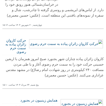
در خراسان‌شمالی هنوز رونق خود را
دارد. از لباس‌های ابریشمی و روسری گرفته تا چادرشب، شال و
سفره از نمونه‌های بافتنی این منطقه است.
(عکس: حسین معمری)
چهارشنبه, ٢۰ شهریور ١۴۰۴ ساعت ١۵:١٢
حرکتِ کاروانِ
زائرانِ پیاده به
سمت حرم
رضوی
كاروان زائران پياده چناران شهرِ بجنورد صبح امروز همزمان با اربعين
حسينی حركت خود را به سمت حرم رضوی آغاز و با طی مردن
مسافت ۲۴۰ كيلومتری در روز شهادت امام رضا(ع) در مشهد مقدس
عزاداری می‌کنند.
(عکس: حسین معمری)
پنج شنبه, ٢۴ مرداد ١۴۰۴ ساعت ١۵:١۰
همایش زینبیون در بجنورد