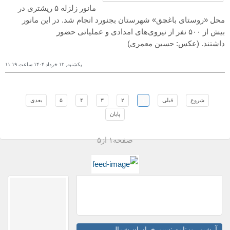
مانور زلزله ۵ ریشتری در
محل «روستای باغچق» شهرستان بجنورد انجام شد. در این مانور
بیش از ۵۰۰ نفر از نیروی‌های امدادی و عملیاتی حضور
داشتند.
(عکس: حسین معمری)
یکشنبه, ١٢ خرداد ١۴۰۴ ساعت ١١:١٩
شروع
قبلی
١
٢
٣
۴
۵
بعدی
پایان
صفحه١ از۵
آرشیو روزنامه نسیم خراسان شمالی