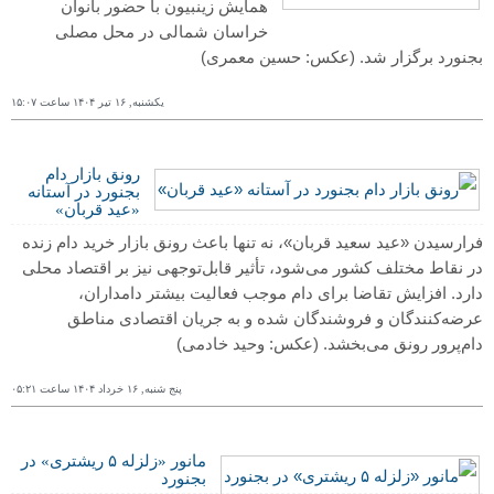
همایش زینبیون با حضور بانوان
خراسان شمالی در محل مصلی
بجنورد برگزار شد.
(عکس: حسین معمری)
یکشنبه, ١۶ تیر ١۴۰۴ ساعت ١۵:۰٧
رونق بازار دام
بجنورد در آستانه
«عید قربان»
فرارسیدن «عید سعید قربان»، نه تنها باعث رونق بازار خرید دام زنده
در نقاط مختلف کشور می‌شود، تأثیر قابل‌توجهی نیز بر اقتصاد محلی
دارد. افزایش تقاضا برای دام موجب فعالیت بیشتر دامداران،
عرضه‌کنندگان و فروشندگان شده و به جریان اقتصادی مناطق
دام‌پرور رونق می‌بخشد.
(عکس: وحید خادمی)
پنج شنبه, ١۶ خرداد ١۴۰۴ ساعت ۰۵:٢١
مانور «زلزله ۵ ریشتری» در
بجنورد