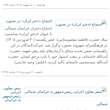
پنج شنبه, ١۰ ارديبهشت ١۴۰۵ ساعت ۰٩:٢٩
اجتماع «دختر ایران» در بجنورد
اجتماع دختران خراسان شمالی
با عنوان «دختر ایران» بمناسبت
میلاد حضرت فاطمه معصومه(س)، عصر یکشنبه (۳۰ فروردین ۱۴۰۵)
در فرهنگسرای شهروند بجنورد برگزار شد. شرکت‌کنندگان در این
راهپیمایی ضمن تجدید میثاق با آرمان‌های بلند رهبر شهید، حضرت
آیت‌الله خامنه‌ای، بر بیعت استوار خود با نایب برحق ایشان، حضرت
آیت‌الله سیدمجتبی خامنه‌ای تأکید کردند.
(عکس: وحید خادمی)
یکشنبه, ٣۰ فروردين ١۴۰۵ ساعت ٢٢:٢٧
سفر معاون
اجرایی
رئیس‌جمهور
به خراسان
شمالی