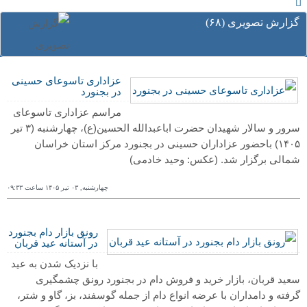
گزارش تصویری (۶٨)
عزاداری تاسوعای حسینی
در بجنورد
مراسم عزاداری تاسوعای
سرور و سالار شهیدان حضرت اباعبدالله الحسین(ع)، چهارشنبه (٣ تیر
۱۴۰۵) باحضور عزاداران حسینی در بجنورد مرکز استان خراسان
شمالی برگزار شد.
(عکس: وحید خادمی)
چهارشنبه, ۰٣ تیر ١۴۰۵ ساعت ۰٩:٣٣
رونق بازار دام بجنورد
در آستانه عید قربان
با نزدیک شدن به عید
سعید قربان، بازار خرید و فروش دام در بجنورد رونق چشمگیری
گرفته و دامداران با عرضه انواع دام‌ از جمله گوسفند، بز، گاو و شتر،