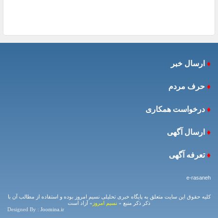
♦
ارسال خبر
♦
حرف مردم
♦
درخواست همکاری
♦
ارسال آگهی
♦
تعرفه آگهی
e-rasaneh
کلیه حقوق این سایت متعلق به پایگاه خبری تحلیلی نسیم امروز بوده و استفاده از مطالب آن با
ذکر ذکر منبع «
نسیم امروز
» آزاد است
Designed By :
Joomina.ir