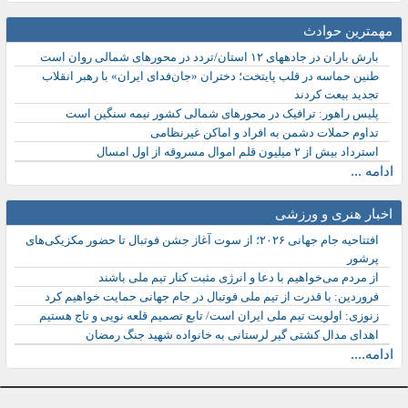
مهمترین حوادث
بارش باران در جادههای ۱۲ استان/تردد در محورهای شمالی روان است
طنین حماسه در قلب پایتخت؛ دختران «جان‌فدای ایران» با رهبر انقلاب
تجدید بیعت کردند
پلیس راهور: ترافیک در محورهای شمالی کشور نیمه سنگین است
تداوم حملات دشمن به افراد و اماکن غیرنظامی
استرداد بیش از ۲ میلیون قلم اموال مسروقه از اول امسال
ادامه ...
اخبار هنری و ورزشی
افتتاحیه جام جهانی ۲۰۲۶؛ از سوت آغاز جشن فوتبال تا حضور مکزیکی‌های
پرشور
از مردم می‌خواهیم با دعا و انرژی مثبت کنار تیم ملی باشند
فروردین: با قدرت از تیم ملی فوتبال در جام جهانی حمایت خواهیم کرد
زنوزی: اولویت تیم ملی ایران است/ تابع تصمیم قلعه نویی و تاج هستیم
اهدای مدال کشتی گیر لرستانی به خانواده شهید جنگ رمضان
ادامه....